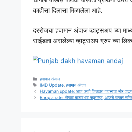
चांगला पाऊस पडावा यासाठी प्रार्थना करत आहे
काहीसा दिलासा मिळालेला आहे.
दररोजचा हवामान अंदाज व्हाट्सअप च्या माध
साईडला असलेल्या व्हाट्सअप ग्रुप च्या लि
Categories
हवामान अंदाज
Tags
IMD Update
,
हवामान अंदाज
Havaman update: आज काही जिल्ह्यात पावसाचा जोर वाढणार 
Bhopla rate: भोपळा बाजारभाव महाराष्ट्र, आजचे बाजार समि