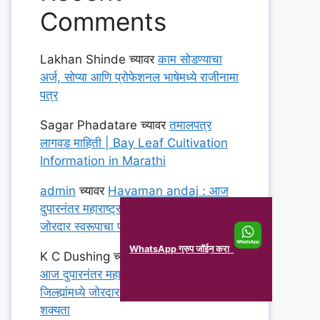
Comments
Lakhan Shinde
च्यावर
काम सोडण्याचा
अर्ज, सोप्या आणि प्रोफेशनल भाषेमध्ये राजीनामा
पत्र
Sagar Phadatare
च्यावर
तमालपत्र
लागवड माहिती | Bay Leaf Cultivation
Information in Marathi
admin
च्यावर
Havaman andaj : आज
दुपारनंतर महाराष्ट्रातील या १४ जिल्ह्यांमध्ये
जोरदार स्वरूपाचा पाऊस पडण्याची शक्यता
WhatsApp ग्रुप जॉईन करा
K C Dushing
च्यावर
Havaman andaj :
आज दुपारनंतर महाराष्ट्रातील या १४
जिल्ह्यांमध्ये जोरदार स्वरूपाचा पाऊस पडण्याची
शक्यता