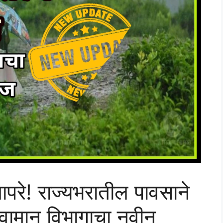
रे! राज्यभरातील पावसाने
हवामान विभागाचा नवीन