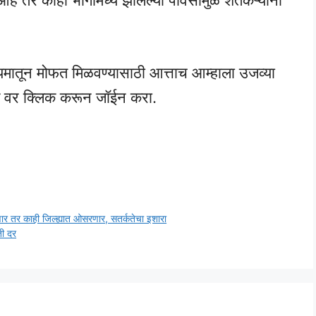
 तर काही भागांमध्ये झालेल्या पावसामुळे शेतकऱ्यांना
्यमातून मोफत मिळवण्यासाठी आत्ताच आम्हाला उजव्या
ंक वर क्लिक करून जॉईन करा.
तर काही जिल्ह्यात ओसरणार, सतर्कतेचा इशारा
ती दर