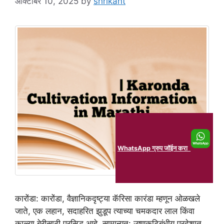
ऑक्टोबर 10, 2025
by
shrikant
WhatsApp ग्रुप जॉईन करा
कारोंडा: कारोंडा, वैज्ञानिकदृष्ट्या कॅरिसा कारंडा म्हणून ओळखले
जाते, एक लहान, सदाहरित झुडूप त्याच्या चमकदार लाल किंवा
काळ्या बेरीसाठी प्रसिद्ध आहे. सामान्यत: उष्णकटिबंधीय प्रदेशात