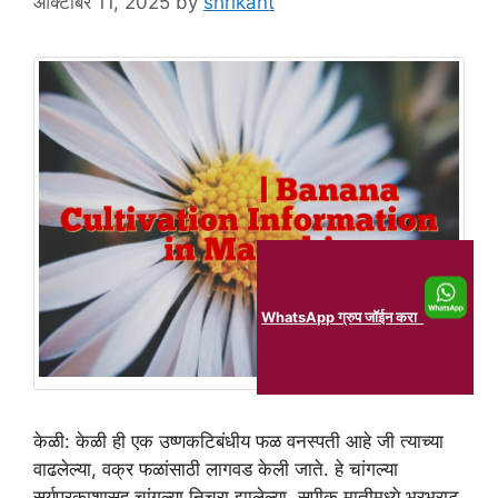
ऑक्टोबर 11, 2025
by
shrikant
WhatsApp ग्रुप जॉईन करा
केळी: केळी ही एक उष्णकटिबंधीय फळ वनस्पती आहे जी त्याच्या
वाढलेल्या, वक्र फळांसाठी लागवड केली जाते. हे चांगल्या
सूर्यप्रकाशासह चांगल्या निचरा झालेल्या, सुपीक मातीमध्ये भरभराट