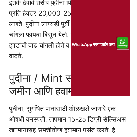
इतके ठेवावे तसेच पुदीना पिकासाठी प्रति हेक्टर
प्रति हेक्टर 20,000-25,000 कटिंग्ज बीज
लागते. पुदीना लागवडी पूर्वी बीज प्रक्रिया केल्यास
चांगला फायदा दिसून येतो. बीज प्रक्रियेच्या मदतीने
झाडांची वाढ चांगली होते व रोगप्रतिकारक क्षमता
WhatsApp ग्रुप जॉईन करा
वाढते.
पुदीना / Mint साठी आवश्यक
जमीन आणि हवामान
पुदीना, सुगंधित पानांसाठी ओळखले जाणारे एक
औषधी वनस्पती, तापमान 15-25 डिग्री सेल्सिअस
तापमानासह समशीतोष्ण हवामान पसंत करते. हे