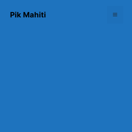
Skip
to
Pik Mahiti
Menu
content