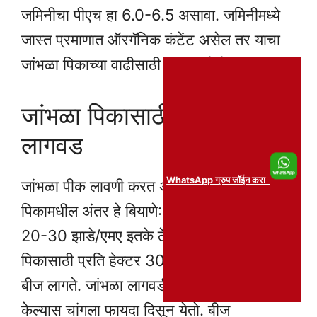
जमिनीचा पीएच हा 6.0-6.5 असावा. जमिनीमध्ये
जास्त प्रमाणात ऑरगॅनिक कंटेंट असेल तर याचा
जांभळा पिकाच्या वाढीसाठी फायदा होतो.
जांभळा पिकासाठी बियाणे आणि
लागवड
WhatsApp ग्रुप जॉईन करा
जांभळा पीक लावणी करत असताना संबंधित
पिकामधील अंतर हे बियाणे: 1-2 ग्रॅम/एमए, रोपे:
20-30 झाडे/एमए इतके ठेवावे तसेच जांभळा
पिकासाठी प्रति हेक्टर 300-400 ग्रॅम/हेक्टर
बीज लागते. जांभळा लागवडी पूर्वी बीज प्रक्रिया
केल्यास चांगला फायदा दिसून येतो. बीज