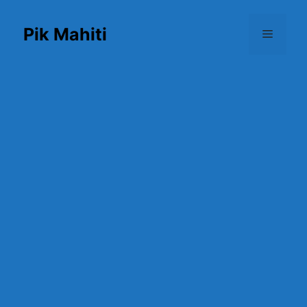
Skip
to
Pik Mahiti
Menu
content