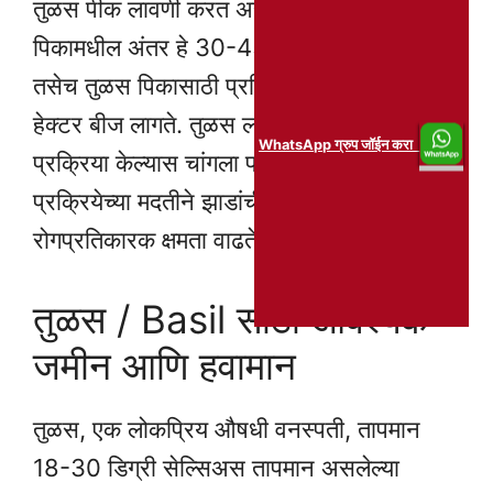
तुळस पीक लावणी करत असताना संबंधित
पिकामधील अंतर हे 30-45 सेमी इतके ठेवावे
तसेच तुळस पिकासाठी प्रति हेक्टर 2-3 किलो/
हेक्टर बीज लागते. तुळस लागवडी पूर्वी बीज
WhatsApp ग्रुप जॉईन करा
प्रक्रिया केल्यास चांगला फायदा दिसून येतो. बीज
प्रक्रियेच्या मदतीने झाडांची वाढ चांगली होते व
रोगप्रतिकारक क्षमता वाढते.
तुळस / Basil साठी आवश्यक
जमीन आणि हवामान
तुळस, एक लोकप्रिय औषधी वनस्पती, तापमान
18-30 डिग्री सेल्सिअस तापमान असलेल्या