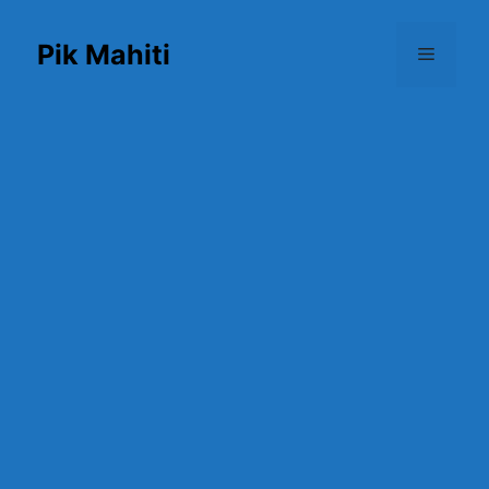
Skip
to
Pik Mahiti
Menu
content