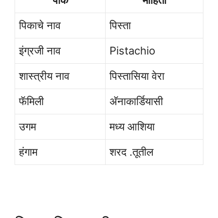
पिकाचे नाव
पिस्ता
इंग्रजी नाव
Pistachio
शास्त्रीय नाव
पिस्तासिया वेरा
फॅमिली
अ‍ॅनाकार्डियासी
उगम
मध्य आशिया
हंगाम
शरद .तूतील