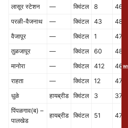
लासूर स्टेशन
—
क्विंटल
8
464
परळी-वैजनाथ
—
क्विंटल
43
481
वैजापूर
—
क्विंटल
1
478
तुळजापूर
—
क्विंटल
60
485
मानोरा
—
क्विंटल
412
460
Wh
राहता
—
क्विंटल
12
470
धुळे
हायब्रीड
क्विंटल
3
374
पिंपळगाव(ब) –
हायब्रीड
क्विंटल
51
475
पालखेड