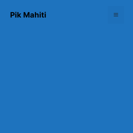
Skip
to
Pik Mahiti
Menu
content