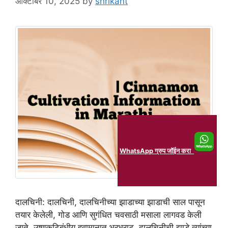
ऑक्टोबर 10, 2025
by
shrikant
WhatsApp ग्रुप जॉईन करा
दालचिनी: दालचिनी, दालचिनीच्या झाडाच्या झाडाची साल पासून
तयार केलेली, गोड आणि सुगंधित चवसाठी मसाला लागवड केली
जाते. उष्णकटिबंधीय हवामानात भरभराट, दालचिनीची झाडे त्यांच्या