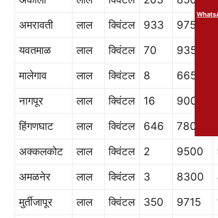
WhatsA
अमरावती
लाल
क्विंटल
933
9750
यवतमाळ
लाल
क्विंटल
70
9350
मालेगाव
लाल
क्विंटल
8
6650
नागपूर
लाल
क्विंटल
16
9000
हिंगणघाट
लाल
क्विंटल
646
7800
अक्कलकोट
लाल
क्विंटल
2
9500
अमळनेर
लाल
क्विंटल
3
8300
मुर्तीजापूर
लाल
क्विंटल
350
9715