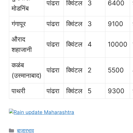
पांढरा
क्विंटल
3
6400
मोडनिंब
गंगापूर
पांढरा
क्विंटल
3
9100
औराद
पांढरा
क्विंटल
4
10000
शहाजानी
कळंब
पांढरा
क्विंटल
2
5500
(उस्मानाबाद)
पाथरी
पांढरा
क्विंटल
5
9300
Categories
बाजारभाव