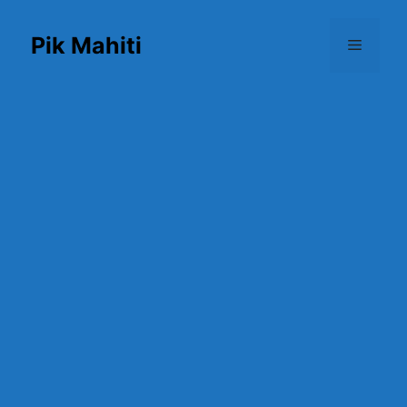
Skip
to
Pik Mahiti
Menu
content