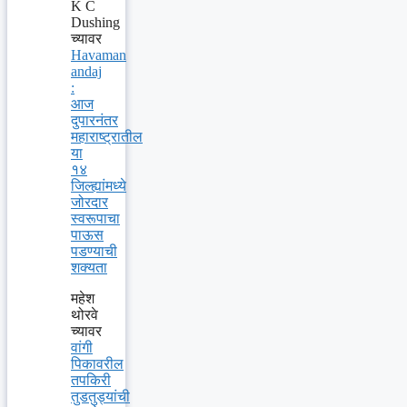
K C
Dushing
च्यावर
Havaman
andaj
:
आज
दुपारनंतर
महाराष्ट्रातील
या
१४
जिल्ह्यांमध्ये
जोरदार
स्वरूपाचा
पाऊस
पडण्याची
शक्यता
महेश
थोरवे
च्यावर
वांगी
पिकावरील
तपकिरी
तुडतुड्यांची