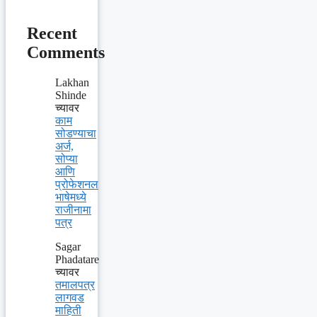
Recent
Comments
Lakhan
Shinde
च्यावर
काम
सोडण्याचा
अर्ज,
सोप्या
आणि
प्रोफेशनल
भाषेमध्ये
राजीनामा
पत्र
Sagar
Phadatare
च्यावर
तमालपत्र
लागवड
माहिती