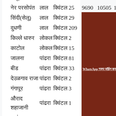
नेर परसोपंत
लाल
क्विंटल
25
9690
10505
सिंदी(सेलू)
लाल
क्विंटल
29
9900
10200
दुधणी
लाल
क्विंटल
209
10100
10885
किल्ले धारुर
लोकल
क्विंटल
2
8000
9500
काटोल
लोकल
क्विंटल
15
10300
10501
जालना
पांढरा
क्विंटल
81
5000
10000
बीड
पांढरा
क्विंटल
33
7000
10400
WhatsApp ग्रुप जॉईन क
देउळगाव राजा
पांढरा
क्विंटल
2
6000
9000
गंगापूर
पांढरा
क्विंटल
3
5601
9200
औराद
पांढरा
क्विंटल
1
10100
10100
शहाजानी