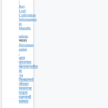
|
Bay
Leaf
Cultivation
Information
in
Marathi
admin
च्यावर
Havaman
andaj
:
आज
दुपारनंतर
महाराष्ट्रातील
या
१४
जिल्ह्यांमध्ये
जोरदार
स्वरूपाचा
पाऊस
पडण्याची
शक्यता