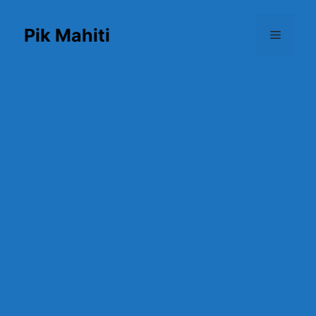
Skip
to
Pik Mahiti
Menu
content