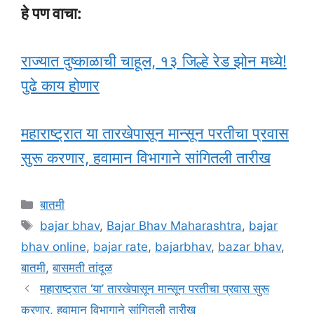
हे पण वाचा:
राज्यात दुष्काळाची चाहूल, १३ जिल्हे रेड झोन मध्ये!
पुढे काय होणार
महाराष्ट्रात या तारखेपासून मान्सून परतीचा प्रवास
सुरू करणार, हवामान विभागाने सांगितली तारीख
Categories
बातमी
Tags
bajar bhav
,
Bajar Bhav Maharashtra
,
bajar
bhav online
,
bajar rate
,
bajarbhav
,
bazar bhav
,
बातमी
,
बासमती तांदूळ
महाराष्ट्रात ‘या’ तारखेपासून मान्सून परतीचा प्रवास सुरू
करणार, हवामान विभागाने सांगितली तारीख