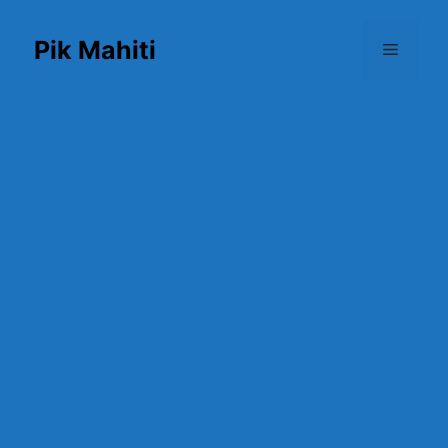
Skip
to
Pik Mahiti
Menu
content