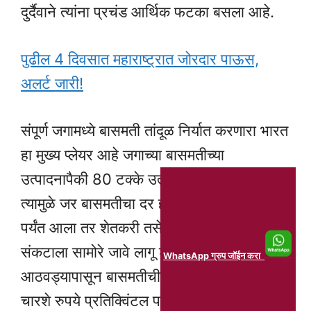
दुर्दैवाने त्यांना प्रचंड आर्थिक फटका बसला आहे.
पुढील 4 दिवसात महाराष्ट्रात जोरदार पाऊस,
अलर्ट जारी!
संपूर्ण जगामध्ये बासमती तांदूळ निर्यात करणारा भारत
हा मुख्य प्लेयर आहे जगाच्या बासमतीच्या
उत्पादनापैकी 80 टक्के उत्पादन हे भारतात होती
त्यामुळे जर बासमतीचा दर हा 850 डॉलर प्रतिदर
पर्यंत आला तर शेतकरी तसेच व्यापाऱ्यांना मोठ्या
संकटाला सामोरे जावे लागू शकते मागील
WhatsApp ग्रुप जॉईन करा
आठवड्यापासून बासमतीची नवीन व्हरायटी चा दर
चारशे रुपये प्रतिक्विंटल पर्यंत घसरलेला आहे