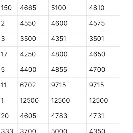
150
4665
5100
4810
2
4550
4600
4575
3
3500
4351
3501
17
4250
4800
4650
5
4400
4855
4700
11
6702
9715
9715
1
12500
12500
12500
20
4605
4783
4731
333
3700
5000
4350