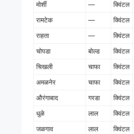
मोर्शी
—
क्विंटल
रामटेक
—
क्विंटल
राहता
—
क्विंटल
चोपडा
बोल्ड
क्विंटल
चिखली
चाफा
क्विंटल
अमळनेर
चाफा
क्विंटल
औरंगाबाद
गरडा
क्विंटल
धुळे
लाल
क्विंटल
जळगाव
लाल
क्विंटल