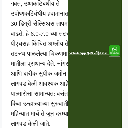
गवत, उष्णकटिबंधीय ते
उपोष्णकटिबंधीय हवामानात 20-
30 डिग्री सेल्सिअस तापमानात
वाढते. हे 6.0-7.0 च्या तटस्थ
पीएचसह किंचित अम्लीय ते
तटस्थ पाळलेल्या चिकणमाती
WhatsApp ग्रुप जॉईन करा
मातीला प्राधान्य देते. नांगरणी
आणि बारीक सुपीक जमीन
लागवड वेळी आवश्यक आहे.
पाल्मारोसा सामान्यत: वसंत ऋतू
किंवा उन्हाळ्याच्या सुरुवातीच्या
महिन्यात मार्च ते जून दरम्यान
लागवड केली जाते.