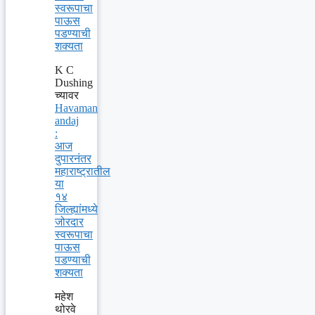
स्वरूपाचा
पाऊस
पडण्याची
शक्यता
K C
Dushing
च्यावर
Havaman
andaj
:
आज
दुपारनंतर
महाराष्ट्रातील
या
१४
जिल्ह्यांमध्ये
जोरदार
स्वरूपाचा
पाऊस
पडण्याची
शक्यता
महेश
थोरवे