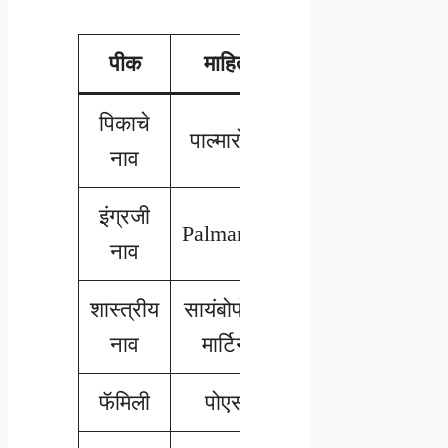
पीक
माहिती
पिकाचे
पाल्मारोसा
नाव
इंग्रजी
Palmarosa
नाव
शास्त्रीय
सायंबोपोगन
नाव
मार्टिनी
फॅमिली
पोएसी