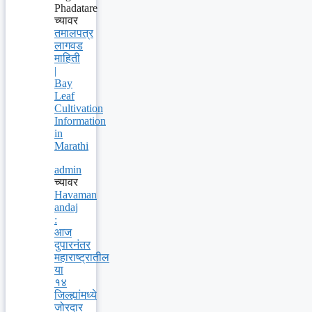
Phadatare
च्यावर
तमालपत्र
लागवड
माहिती
|
Bay
Leaf
Cultivation
Information
in
Marathi
admin
च्यावर
Havaman
andaj
:
आज
दुपारनंतर
महाराष्ट्रातील
या
१४
जिल्ह्यांमध्ये
जोरदार