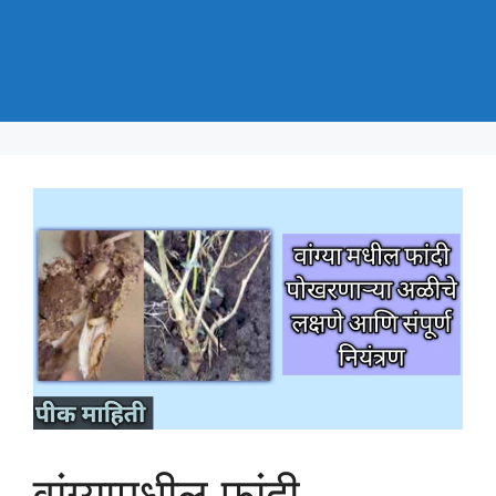
वांग्यामधील फांदी