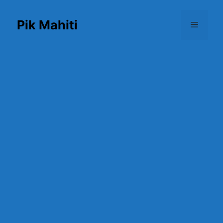
Skip
to
Pik Mahiti
Menu
content