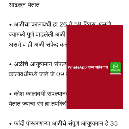
आढळून येतात
• अळीचा कालावधी हा 26 ते 58 दिवस असतो
ज्यामध्ये पूर्ण वाढलेली अळी ही वीस मिलिमीटर पर्यंत
असते व ही अळी सफेद कलरची असते
• अळीचे आयुष्यमान संपल्यानंतर ही अळी कोश
WhatsApp ग्रुप जॉईन करा
कालावधीमध्ये जाते जे 09 ते 16 दिवसांचे असते
• कोश कालावधी संपल्यानंतर कोश मधून पतंग बाहेर
येतात ज्यांचा रंग हा तपकिरी असतो.
• फांदी पोखरणाऱ्या अळीचे संपूर्ण आयुष्यमान हे 35