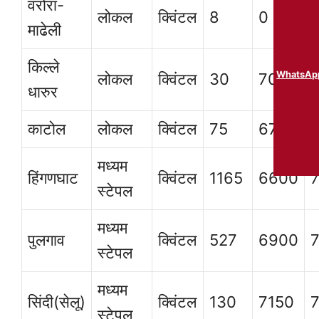
वरोरा-
लोकल
क्विंटल
8
0
माढेली
किल्ले
WhatsApp 
लोकल
क्विंटल
30
7056
धारुर
काटोल
लोकल
क्विंटल
75
6700
मध्यम
हिंगणघाट
क्विंटल
1165
6600
स्टेपल
मध्यम
पुलगाव
क्विंटल
527
6900
स्टेपल
मध्यम
सिंदी(सेलू)
क्विंटल
130
7150
स्टेपल