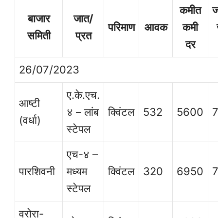
कमीत
ज
बाजार
जात/
परिमाण
आवक
कमी
समिती
प्रत
दर
26/07/2023
ए.के.एच.
आष्टी
४ – लांब
क्विंटल
532
5600
(वर्धा)
स्टेपल
एच-४ –
पारशिवनी
मध्यम
क्विंटल
320
6950
स्टेपल
वरोरा-