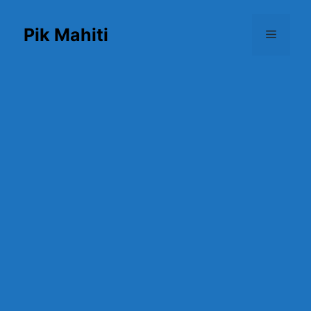
Skip
to
Pik Mahiti
Menu
content