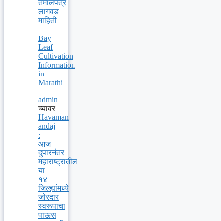
तमालपत्र
लागवड
माहिती
|
Bay
Leaf
Cultivation
Information
in
Marathi
admin
च्यावर
Havaman
andaj
:
आज
दुपारनंतर
महाराष्ट्रातील
या
१४
जिल्ह्यांमध्ये
जोरदार
स्वरूपाचा
पाऊस