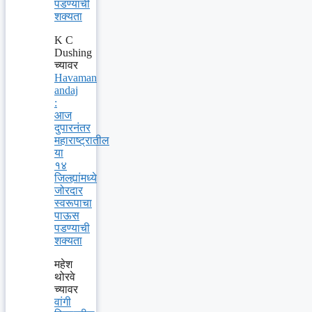
पडण्याची
शक्यता
K C
Dushing
च्यावर
Havaman
andaj
:
आज
दुपारनंतर
महाराष्ट्रातील
या
१४
जिल्ह्यांमध्ये
जोरदार
स्वरूपाचा
पाऊस
पडण्याची
शक्यता
महेश
थोरवे
च्यावर
वांगी