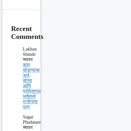
Recent
Comments
Lakhan
Shinde
च्यावर
काम
सोडण्याचा
अर्ज,
सोप्या
आणि
प्रोफेशनल
भाषेमध्ये
राजीनामा
पत्र
Sagar
Phadatare
च्यावर