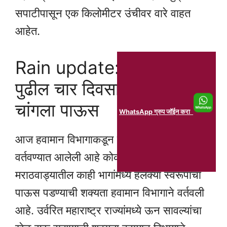
सपाटीपासून एक किलोमीटर उंचीवर वारे वाहत
आहेत.
Rain update: महाराष्ट्रात
पुढील चार दिवसात पडणार का
चांगला पाऊस
WhatsApp ग्रुप जॉईन करा
आज हवामान विभागाकडून हलक्या पावसाची शक्यता
वर्तवण्यात आलेली आहे कोकण विदर्भ तसेच
मराठवाड्यातील काही भागांमध्ये हलक्या स्वरूपाचा
पाऊस पडण्याची शक्यता हवामान विभागाने वर्तवली
आहे. उर्वरित महाराष्ट्र राज्यांमध्ये ऊन सावल्यांचा