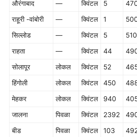
औरंगाबाद
—
क्विंटल
5
47
राहूरी -वांबोरी
—
क्विंटल
1
50
सिल्लोड
—
क्विंटल
5
51
राहता
—
क्विंटल
44
49
सोलापूर
लोकल
क्विंटल
52
46
हिंगोली
लोकल
क्विंटल
450
48
मेहकर
लोकल
क्विंटल
940
40
जालना
पिवळा
क्विंटल
2392
49
बीड
पिवळा
क्विंटल
103
49