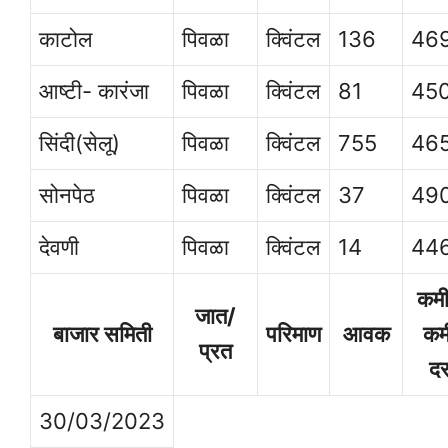
काटोल
पिवळा
क्विंटल
136
46
आष्टी- कारंजा
पिवळा
क्विंटल
81
45
सिंदी(सेलू)
पिवळा
क्विंटल
755
46
सोनपेठ
पिवळा
क्विंटल
37
49
देवणी
पिवळा
क्विंटल
14
44
कम
जात/
बाजार समिती
परिमाण
आवक
कम
प्रत
द
30/03/2023