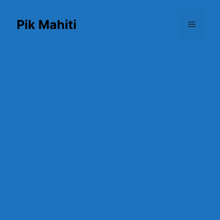
Skip
to
Pik Mahiti
Menu
content