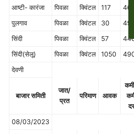
आष्टी- कारंजा
पिवळा
क्विंटल
117
46
पुलगाव
पिवळा
क्विंटल
30
49
सिंदी
पिवळा
क्विंटल
57
44
सिंदी(सेलू)
पिवळा
क्विंटल
1050
49
देवणी
कम
जात/
बाजार समिती
परिमाण
आवक
कम
प्रत
द
08/03/2023