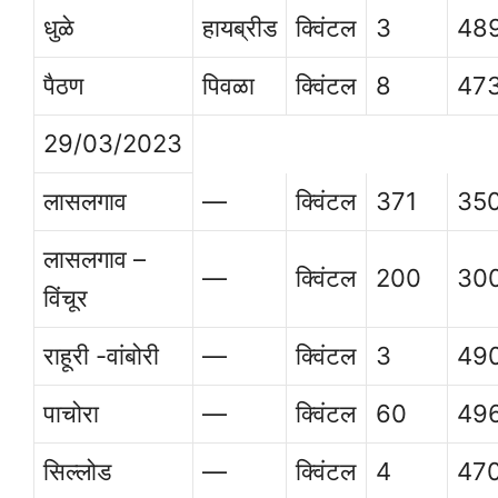
धुळे
हायब्रीड
क्विंटल
3
48
पैठण
पिवळा
क्विंटल
8
47
29/03/2023
लासलगाव
—
क्विंटल
371
35
लासलगाव –
—
क्विंटल
200
30
विंचूर
राहूरी -वांबोरी
—
क्विंटल
3
49
पाचोरा
—
क्विंटल
60
49
सिल्लोड
—
क्विंटल
4
47