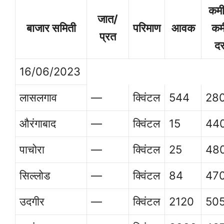
कम
जात/
बाजार समिती
परिमाण
आवक
कम
प्रत
द
16/06/2023
लासलगाव
—
क्विंटल
544
28
औरंगाबाद
—
क्विंटल
15
44
पाचोरा
—
क्विंटल
25
48
सिल्लोड
—
क्विंटल
84
47
उदगीर
—
क्विंटल
2120
50