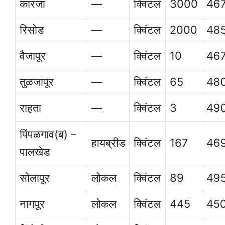
कारंजा
—
क्विंटल
3000
46
रिसोड
—
क्विंटल
2000
48
वैजापूर
—
क्विंटल
10
46
तुळजापूर
—
क्विंटल
65
48
राहता
—
क्विंटल
3
49
पिंपळगाव(ब) –
हायब्रीड
क्विंटल
167
46
पालखेड
सोलापूर
लोकल
क्विंटल
89
49
नागपूर
लोकल
क्विंटल
445
45