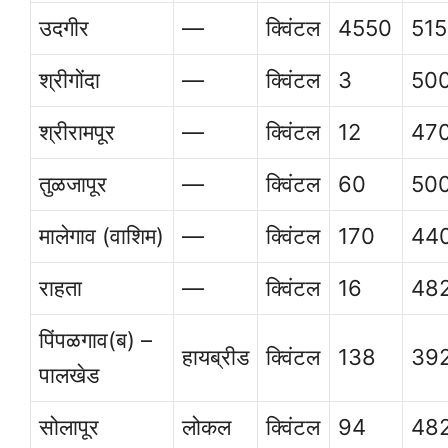
उदगीर
—
क्विंटल
4550
51
श्रीगोंदा
—
क्विंटल
3
50
श्रीरामपूर
—
क्विंटल
12
47
तुळजापूर
—
क्विंटल
60
50
मालेगाव (वाशिम)
—
क्विंटल
170
44
राहता
—
क्विंटल
16
48
पिंपळगाव(ब) –
हायब्रीड
क्विंटल
138
39
पालखेड
सोलापूर
लोकल
क्विंटल
94
48