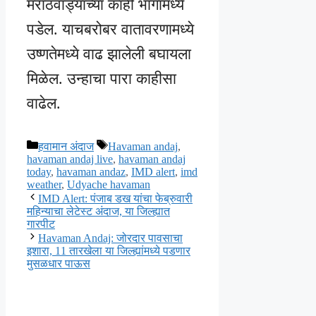
मराठवाड्याच्या काही भागांमध्ये
पडेल. याचबरोबर वातावरणामध्ये
उष्णतेमध्ये वाढ झालेली बघायला
मिळेल. उन्हाचा पारा काहीसा
वाढेल.
Categories
Tags
हवामान अंदाज
Havaman andaj
,
havaman andaj live
,
havaman andaj
today
,
havaman andaz
,
IMD alert
,
imd
weather
,
Udyache havaman
IMD Alert: पंजाब डख यांचा फेब्रुवारी
महिन्याचा लेटेस्ट अंदाज, या जिल्ह्यात
गारपीट
Havaman Andaj: जोरदार पावसाचा
इशारा, 11 तारखेला या जिल्ह्यांमध्ये पडणार
मुसळधार पाऊस