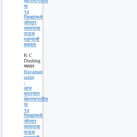
महाराष्ट्रातील
या
१४
जिल्ह्यांमध्ये
जोरदार
स्वरूपाचा
पाऊस
पडण्याची
शक्यता
K C
Dushing
च्यावर
Havaman
andaj
:
आज
दुपारनंतर
महाराष्ट्रातील
या
१४
जिल्ह्यांमध्ये
जोरदार
स्वरूपाचा
पाऊस