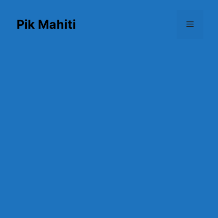
Skip
to
Pik Mahiti
Menu
content