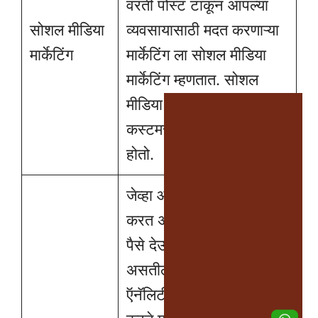
वरती पोस्ट टाकून आपल्या
सोशल मीडिया
व्यवसायासाठी मदत करणाऱ्या
मार्केटिंग
मार्केटिंग ला सोशल मीडिया
मार्केटिंग म्हणतात. सोशल
मीडिया मार्केटिंग मुळे चांगले
कस्टमर मिळण्यास फायदा
होतो.
जेव्हा आपण डिजिटल मार्केटिंग
करत असतो तेव्हा जर आपण
पैसे देऊन एड्स लावलेले
असतील अशा वेळेस मार्केटिंग
ऍनॅलिटीस आपल्याला मदत