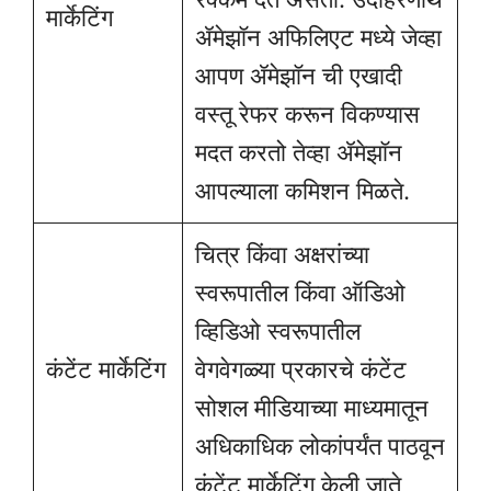
मार्केटिंग
ॲमेझॉन अफिलिएट मध्ये जेव्हा
आपण ॲमेझॉन ची एखादी
वस्तू रेफर करून विकण्यास
मदत करतो तेव्हा ॲमेझॉन
आपल्याला कमिशन मिळते.
चित्र किंवा अक्षरांच्या
स्वरूपातील किंवा ऑडिओ
व्हिडिओ स्वरूपातील
कंटेंट मार्केटिंग
वेगवेगळ्या प्रकारचे कंटेंट
सोशल मीडियाच्या माध्यमातून
अधिकाधिक लोकांपर्यंत पाठवून
कंटेंट मार्केटिंग केली जाते