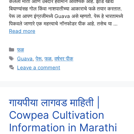
केलेली माती आणि उबदार हवामान आवश्यक आहे. झाडे खाद्य
बियाण्यांसह गोल किंवा नाशपातीच्या आकाराचे फळे तयार करतात.
पेरू ला आपण इंग्रजीमध्ये Guava असे म्हणतो. पेरू हे भारतामध्ये
पिकवले जाणारे एक महत्त्वाचे नॉनफोडर पीक आहे. तसेच या …
Read more
Categories
फळ
Tags
Guava
,
पेरू
,
फळ
,
वर्षभर पीक
Leave a comment
गायपीया लागवड माहिती |
Cowpea Cultivation
Information in Marathi