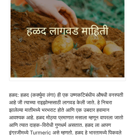
हळद: हळद (कर्क्युमा लंगा) ही एक उष्णकटिबंधीय औषधी वनस्पती
आहे जी त्याच्या राइझोम्ससाठी लागवड केली जाते. हे निचरा
झालेल्या मातीमध्ये भरभराट होते आणि एक उबदार हवामान
आवश्यक आहे. हळद मोठ्या प्रमाणात मसाला म्हणून वापरला जातो
आणि त्यात दाहक-विरोधी गुणधर्म असतात. हळद ला आपण
इंग्रजीमध्ये Turmeric असे म्हणतो. हळद हे भारतामध्ये पिकवले