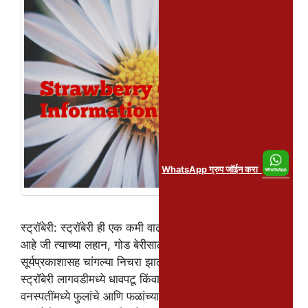
WhatsApp ग्रुप जॉईन करा
स्ट्रॉबेरी: स्ट्रॉबेरी ही एक कमी वाढणारी, बारमाही फळाची वनस्पती
आहे जी त्याच्या लहान, गोड बेरीसाठी ओळखली जाते. हे मध्यम
सूर्यप्रकाशासह चांगल्या निचरा झालेल्या मातीमध्ये भरभराट होते.
स्ट्रॉबेरी लागवडीमध्ये धावपटू किंवा बियाणे लागवड करणे आणि
वनस्पतींमध्ये फुलांचे आणि फळांच्या विकासासारखे टप्पे असतात.