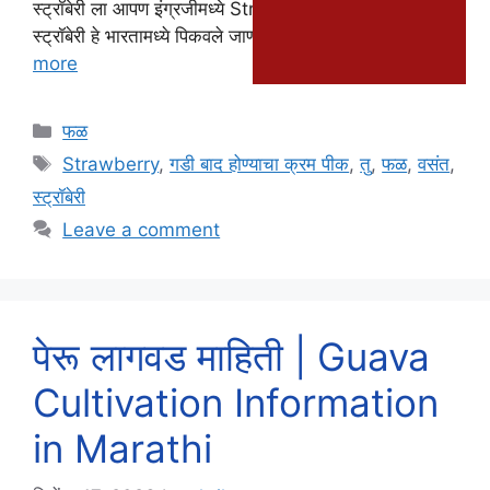
स्ट्रॉबेरी ला आपण इंग्रजीमध्ये Strawberry असे म्हणतो.
स्ट्रॉबेरी हे भारतामध्ये पिकवले जाणारे एक महत्त्वाचे …
Read
more
Categories
फळ
Tags
Strawberry
,
गडी बाद होण्याचा क्रम पीक
,
तु
,
फळ
,
वसंत
,
स्ट्रॉबेरी
Leave a comment
पेरू लागवड माहिती | Guava
Cultivation Information
in Marathi