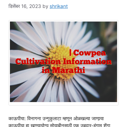
डिसेंबर 16, 2023
by
shrikant
काऊपीया: विनागना उन्गुकुलाटा म्हणून ओळखल्या जाणार्‍या
काऊपीया हा खाण्यायोग्य सोयाबीनसाठी एक उबदार-हंगाम शेंगा