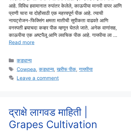
आहे. विविध हवामानात रुपांतर केलेले, काऊपीया मानवी वापर आणि
प्राणी चारा या दोहोंसाठी एक महत्त्वपूर्ण पीक आहे. त्याची
नायट्रोजन-फिक्सिंग क्षमता मातीची सुपीकता वाढवते आणि
वनस्पती बर्‍याचदा कव्हर पीक म्हणून घेतले जाते. अनेक वाणांसह,
काऊपीया एक अष्टपैलू आणि लवचिक पीक आहे. गायपीया ला …
Read more
Categories
कडधान्य
Tags
Cowpea
,
कडधान्य
,
खरीफ पीक
,
गायपीया
Leave a comment
द्राक्षे लागवड माहिती |
Grapes Cultivation